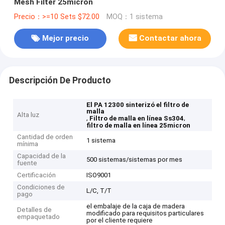
Mesh Filter 25micron
Precio：>=10 Sets $72.00
MOQ：1 sistema
Mejor precio
Contactar ahora
Descripción De Producto
El PA 12300 sinterizó el filtro de
malla
Alta luz
,
,
Filtro de malla en línea Ss304
filtro de malla en línea 25micron
Cantidad de orden
1 sistema
mínima
Capacidad de la
500 sistemas/sistemas por mes
fuente
Certificación
ISO9001
Condiciones de
L/C, T/T
pago
el embalaje de la caja de madera
Detalles de
modificado para requisitos particulares
empaquetado
por el cliente requiere