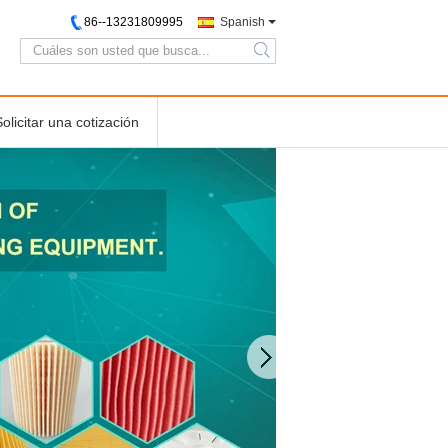
86--13231809995
Spanish
search
Solicitar una cotización
Alambre plegable Mesh
Cage