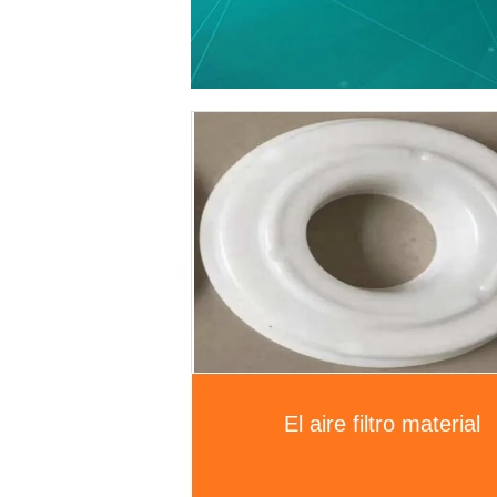
El aire filtro material
elemento del filtro de ai