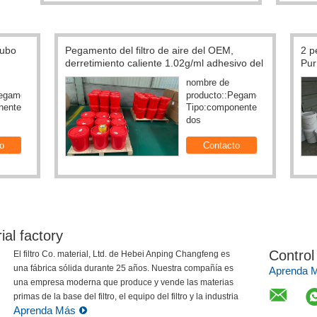
 Acid
Campo resistente a la corrosión de Mesh
Fil
de 3.0m
Woven For Metal Sand del tamiz vibratorio
Dec
Nombre de
lla
producto:Malla
Área de
aire
del filtro de aire
 25m
apertura:el 60%
ón
Malla decorativa del metal
ial factory
Control
El filtro Co. material, Ltd. de Hebei Anping Changfeng es
una fábrica sólida durante 25 años. Nuestra compañía es
Aprenda 
una empresa moderna que produce y vende las materias
primas de la base del filtro, el equipo del filtro y la industria
Aprenda Más
de proceso ...