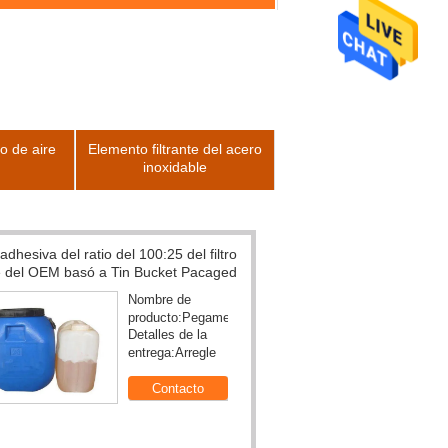
ro de aire
Elemento filtrante del acero
inoxidable
e tejido resistente a la corrosión 20
lain Weave Stainless Steel de L30m
elemento 
Nombre de
Filtro de HEPA que hace la
producto:Malla
Longitud:los 30M
del filtro de aire
máquina