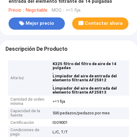
entrada del elemento filtrante de 14 pulgadas
Precio：Negotiable
MOQ：>=1 fija
Mejor precio
Contactar ahora
Descripción De Producto
K325 filtro del filtro de aire de 14
pulgadas
,
Limpiador del aire de entrada del
Alta luz
elemento filtrante AF25812
,
Limpiador del aire de entrada del
elemento filtrante AF25813
Cantidad de orden
>=1 fija
mínima
Capacidad de la
500 pedazos/pedazos por mes
fuente
Certificación
ISO9001
Condiciones de
L/C, T/T
pago