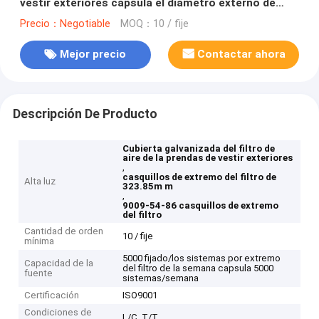
vestir exteriores capsula el diámetro externo de
323.85m m
Precio：Negotiable
MOQ：10 / fije
Mejor precio
Contactar ahora
Descripción De Producto
Cubierta galvanizada del filtro de
aire de la prendas de vestir exteriores
,
casquillos de extremo del filtro de
Alta luz
323.85m m
,
9009-54-86 casquillos de extremo
del filtro
Cantidad de orden
10 / fije
mínima
5000 fijado/los sistemas por extremo
Capacidad de la
del filtro de la semana capsula 5000
fuente
sistemas/semana
Certificación
ISO9001
Condiciones de
L/C, T/T