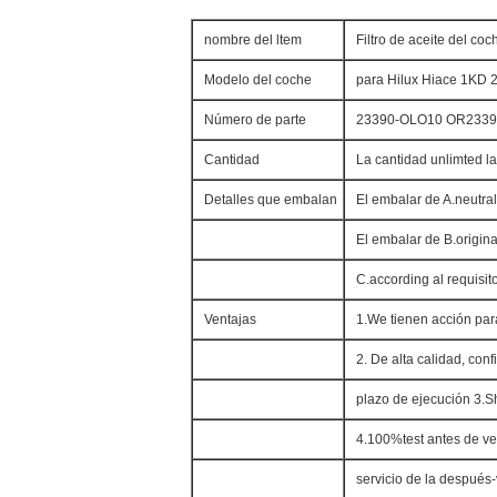
nombre del ltem
Filtro de aceite del co
Modelo del coche
para Hilux Hiace 1KD 
Número de parte
23390-OLO10 OR233
Cantidad
La cantidad unlimted la
Detalles que embalan
El embalar de A.neutral
El embalar de B.origina
C.according al requisito
Ventajas
1.We tienen acción par
2. De alta calidad, conf
plazo de ejecución 3.S
4.100%test antes de v
servicio de la después-