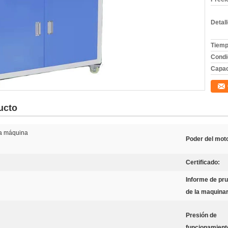
Detal
Tiemp
Condi
Capac
ucto
la máquina
Poder del mot
Certificado:
Informe de pr
de la maquinar
Presión de
funcionamient