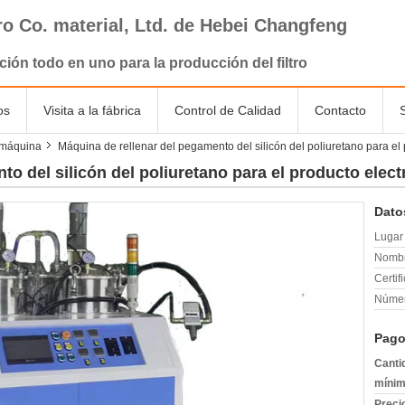
tro Co. material, Ltd. de Hebei Changfeng
ción todo en uno para la producción del filtro
os
Visita a la fábrica
Control de Calidad
Contacto
 máquina
Máquina de rellenar del pegamento del silicón del poliuretano para el 
o del silicón del poliuretano para el producto elect
Dato
Lugar 
Nombr
Certif
Númer
Pago
Canti
mínim
Preci