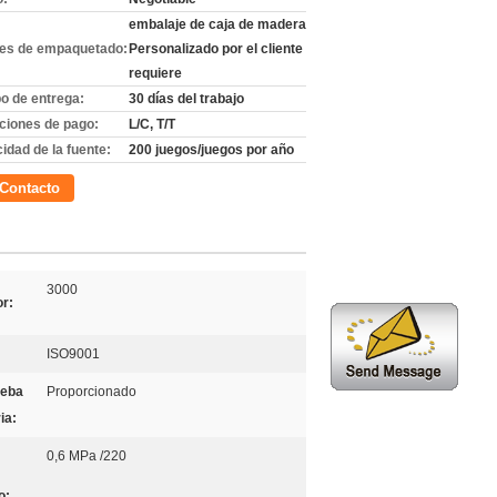
embalaje de caja de madera
les de empaquetado:
Personalizado por el cliente
requiere
o de entrega:
30 días del trabajo
ciones de pago:
L/C, T/T
idad de la fuente:
200 juegos/juegos por año
Contacto
3000
or:
ISO9001
ueba
Proporcionado
ia:
0,6 MPa /220
o: