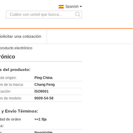
Spanish
search
Solicitar una cotización
producto electrónico
rónico
s del producto:
de origen:
Ping China
e de la marca:
Chang Feng
icación:
ISO9001
o de modelo:
9009-54-58
 y Envío Términos:
dad de orden
>=1 fija
a:
o:
Negotiable