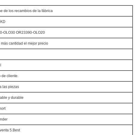
che de los recambios de la fábrica
2KD
90-OLO30 OR23390-OLO20
 más cantidad el mejor precio
l
 de cliente.
a las piezas
iable y durable
hort
ender
venta 5.Best