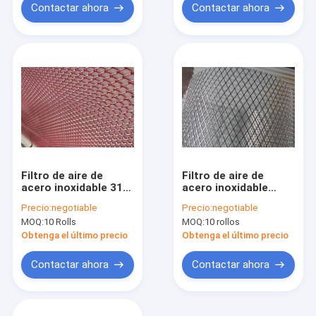
Contactar ahora
Contactar ahora
Filtro de aire de
Filtro de aire de
acero inoxidable 316
acero inoxidable
Mesh Decorative
Mesh Corrosion
Precio:
negotiable
Precio:
negotiable
Crimped Woven
Resistant Alkali
MOQ:
10 Rolls
MOQ:
10 rollos
Resistant
Obtenga el último precio
Obtenga el último precio
Contactar ahora
Contactar ahora