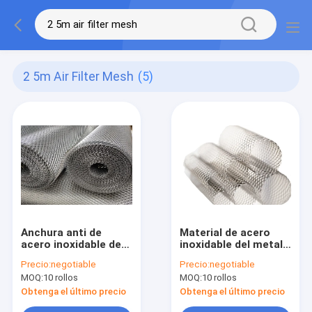
2 5m Air Filter Mesh
(5)
Anchura anti de
Material de acero
acero inoxidable de
inoxidable del metal
la corrosión los 0.5-
de la anchura 316L
Precio:
negotiable
Precio:
negotiable
2.5m del grado de la
de la malla los 2.5m
MOQ:
10 rollos
MOQ:
10 rollos
malla 304 del filtro de
del filtro de aire
aire
Obtenga el último precio
Obtenga el último precio