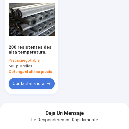
200 resistentes des
alta temperatura
Mesh Stainless Steel
Precio:
negotiable
Screen Galvanized
MOQ:
10 rollos
plateado
Obtenga el último precio
Contactar ahora
Deja Un Mensaje
Le Responderemos Rápidamente