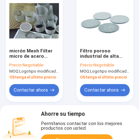
micrón Mesh Filter
Filtro poroso
micro de acero
industrial de alta
inoxidable del filtro
resistencia de alta
Precio:
Negotiable
Precio:
Negotiable
50 de la fibra del
temperatura de la
MOQ:
Logotipo modificado para requisitos particulares (Min. Order: 300 pedazos) del empaquetado modificad
MOQ:
Logotipo modificado para requisitos particulares (Min. Order: 300 pedazos) del empaquetado modificad
metal de 0.3-3.0m m
fibra del metal
Obtenga el último precio
Obtenga el último precio
Contactar ahora
Contactar ahora
Ahorre su tiempo
Permítanos contactar con los mejores
productos con usted.