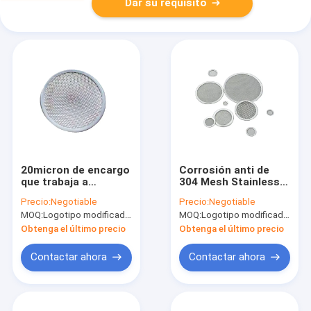
Dar su requisito
20micron de encargo
Corrosión anti de
que trabaja a
304 Mesh Stainless
máquina Mesh Filter
Steel Filter Disc
Precio:
Negotiable
Precio:
Negotiable
Discs Mild Steel de
MOQ:
Logotipo modificado para requisitos particulares (Min. Order: 300 pedazos) del empaquetado modificad
MOQ:
Logotipo modificado para requisitos particulares (Min. Order: 300 pedazos) del empaquetado modificad
acero inoxidable 316l
Obtenga el último precio
Obtenga el último precio
Contactar ahora
Contactar ahora