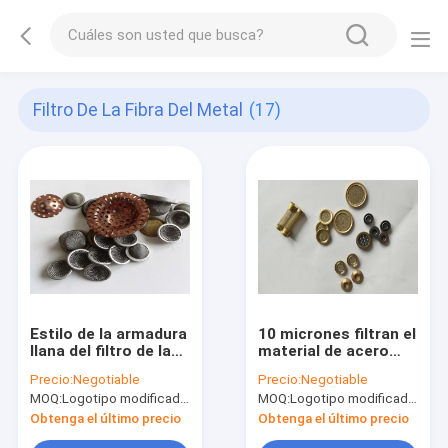
Filtro De La Fibra Del Metal
(17)
Estilo de la armadura
10 micrones filtran el
llana del filtro de la
material de acero
fibra del metal de
inoxidable 316L 0.4-
Precio:
Negotiable
Precio:
Negotiable
Hastelloy con la
0.8 milímetros de
MOQ:
Logotipo modificado para requisitos particulares (Min. Order: 300 pedazos) del empaquetado modificad
MOQ:
Logotipo modificado para requisitos particulares (Min. Order: 300 pedazos) del empaquetado modificad
malla 1-635
grueso
Obtenga el último precio
Obtenga el último precio