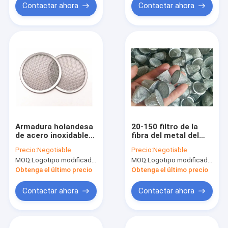
Contactar ahora
Contactar ahora
Armadura holandesa
20-150 filtro de la
de acero inoxidable
fibra del metal del
de 304 materiales del
micrón, perforación
Precio:
Negotiable
Precio:
Negotiable
filtro de agua de 50
rectangular 100
MOQ:
Logotipo modificado para requisitos particulares (Min. Order: 300 pedazos) del empaquetado modificad
MOQ:
Logotipo modificado para requisitos particulares (Min. Order: 300 pedazos) del empaquetado modificad
micrones
Mesh Water Filter
Obtenga el último precio
Obtenga el último precio
Contactar ahora
Contactar ahora