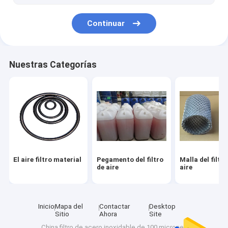
Continuar
Nuestras Categorías
El aire filtro material
Pegamento del filtro
Malla del filtro
de aire
aire
Inicio
Mapa del
Contactar
Desktop
Sitio
Ahora
Site
China filtro de acero inoxidable de 100 micrones