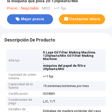
la máquina que plisa 20-120pleats/Min
Precio：Negotiable
MOQ：>=1 fija
Mejor precio
Contactar ahora
Descripción De Producto
,
5 Laye Oil Filter Making Machine
120pleats/Min Oil Filter Making
Machine
Alta luz
,
máquina del papel de filtro
20pleats/Min
Cantidad de orden
>=1 fija
mínima
Capacidad de la
15 sistemas/sistemas por mes
fuente
Certificación
ISO9001
Condiciones de
L/C, T/T
pago
Detalles de
Embalaje de madera estándar del caso