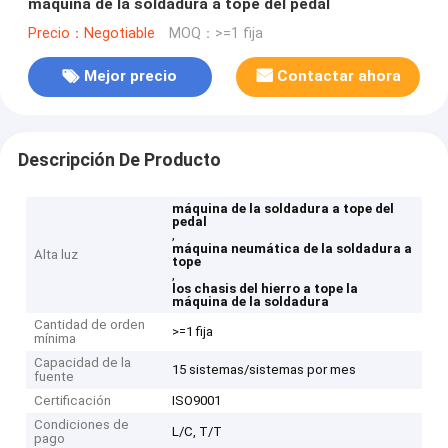
máquina de la soldadura a tope del pedal
Precio：Negotiable
MOQ：>=1 fija
Mejor precio
Contactar ahora
Descripción De Producto
máquina de la soldadura a tope del
pedal
,
máquina neumática de la soldadura a
Alta luz
tope
,
los chasis del hierro a tope la
máquina de la soldadura
Cantidad de orden
>=1 fija
mínima
Capacidad de la
15 sistemas/sistemas por mes
fuente
Certificación
ISO9001
Condiciones de
L/C, T/T
pago