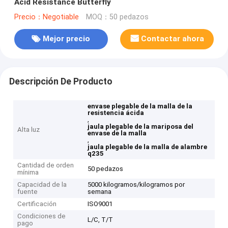
Acid Resistance Butterfly
Precio：Negotiable
MOQ：50 pedazos
Mejor precio
Contactar ahora
Descripción De Producto
envase plegable de la malla de la
resistencia ácida
,
jaula plegable de la mariposa del
Alta luz
envase de la malla
,
jaula plegable de la malla de alambre
q235
Cantidad de orden
50 pedazos
mínima
Capacidad de la
5000 kilogramos/kilogramos por
fuente
semana
Certificación
ISO9001
Condiciones de
L/C, T/T
pago