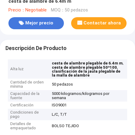
cesta de alambre de 6.4m m
Precio：Negotiable
MOQ：50 pedazos
Mejor precio
Contactar ahora
Descripción De Producto
,
cesta de alambre plegable de 6.4m m
,
cesta de alambre plegable 50*100
Alta luz
clasificación de la jaula plegable de
la malla de alambre
Cantidad de orden
50 pedazos
mínima
Capacidad de la
5000 kilogramos/kilogramos por
fuente
semana
Certificación
ISO9001
Condiciones de
L/C, T/T
pago
Detalles de
BOLSO TEJIDO
empaquetado