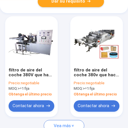
Dar su requisito
filtro de aire del
filtro de aire del
coche 380V que hace
coche 380v que hace
casquillo de la
máquina
Precio:
negotiable
Precio:
negotiable
máquina la PU
1800X1030X900m m
MOQ:
>=1 fija
MOQ:
>=1 fija
caliente del
pleaeting de papel
derretimiento que
Obtenga el último precio
Obtenga el último precio
pega 50HZ
Contactar ahora
Contactar ahora
Vea más