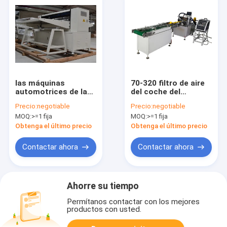
las máquinas
70-320 filtro de aire
automotrices de la
del coche del
fabricación del filtro
milímetro que hace el
Precio:
negotiable
Precio:
negotiable
de 32-1100m m
papel de filtro de la
MOQ:
>=1 fija
MOQ:
>=1 fija
automatizaron
máquina que plisa el
peso 700kg
Obtenga el último precio
Obtenga el último precio
Contactar ahora
Contactar ahora
Ahorre su tiempo
Permítanos contactar con los mejores
productos con usted.