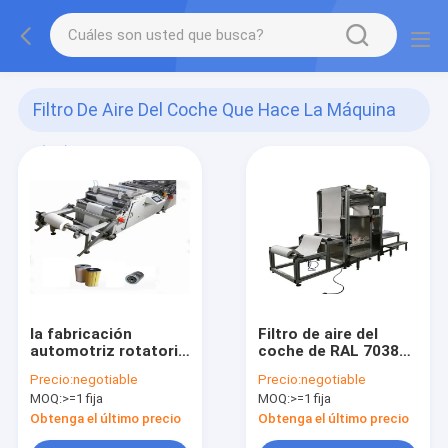
Filtro De Aire Del Coche Que Hace La Máquina
(16)
la fabricación
Filtro de aire del
automotriz rotatoria
coche de RAL 7038
del filtro que plisa
que hace la máquina,
Precio:
negotiable
Precio:
negotiable
500kg trabaja a
filtro de Hepa que
MOQ:
>=1 fija
MOQ:
>=1 fija
máquina
plisa la máquina
1800X1030X900m m
Obtenga el último precio
Obtenga el último precio