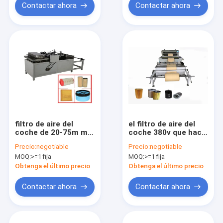
Contactar ahora
Contactar ahora
filtro de aire del
el filtro de aire del
coche de 20-75m m
coche 380v que hace
que hace la presión
la máquina, Pp
Precio:
negotiable
Precio:
negotiable
de aire de la máquina
derrite la tela no
MOQ:
>=1 fija
MOQ:
>=1 fija
780kg 0.5Mpa
tejida soplada que
hace la máquina
Obtenga el último precio
Obtenga el último precio
Contactar ahora
Contactar ahora