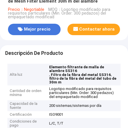
de Mesh Filter Element 30m m del alambre
Precio：Negotiable
MOQ：Logotipo modificado para
requisitos particulares (Min. Order: 300 pedazos) del
empaquetado modificad
Mejor precio
Contactar ahora
Descripción De Producto
Elemento filtrante de malla de
alambre SS316
Alta luz
,
,
Filtro de la fibra del metal SS316
filtro de la fibra del metal del tubo de
30m m
Logotipo modificado para requisitos
Cantidad de orden
particulares (Min. Order: 300 pedazos)
mínima
del empaquetado modificad
Capacidad de la
200 sistemas/sistemas por día
fuente
Certificación
ISO9001
Condiciones de
L/C, T/T
pago