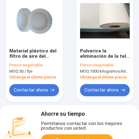
Material plástico del
Pulverice la
filtro de aire del
eliminación de la tela
molde del
filtrante de la fibra
Precio:
negotiable
Precio:
negotiable
poliuretano
natural para el aire
MOQ:
50 / fije
MOQ:
1000 kilogramos/kilogramos (Min. Order)
antiestático
filtro material
impermeable
Obtenga el último precio
Obtenga el último precio
Contactar ahora
Contactar ahora
Ahorre su tiempo
Permítanos contactar con los mejores
productos con usted.