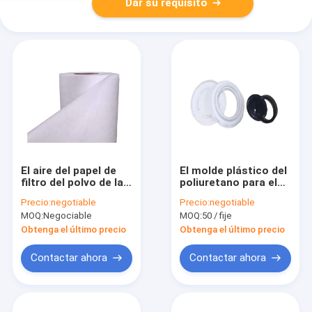
Dar su requisito
El aire del papel de
El molde plástico del
filtro del polvo de la
poliuretano para el
colección de la fibra
aire del retiro de
Precio:
negotiable
Precio:
negotiable
sintética filtro
polvo filtro la
MOQ:
Negociable
MOQ:
50 / fije
material
tapadera
Obtenga el último precio
Obtenga el último precio
Contactar ahora
Contactar ahora