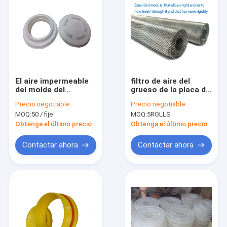
El aire impermeable
filtro de aire del
del molde del
grueso de la placa de
elemento filtrante
0.8-1.5m m Mesh
Precio:
negotiable
Precio:
negotiable
del poliuretano filtro
Galvanized Plated
MOQ:
50 / fije
MOQ:
5ROLLS
material
Obtenga el último precio
Obtenga el último precio
Contactar ahora
Contactar ahora
Hogar
Productos
Sobre nosotros