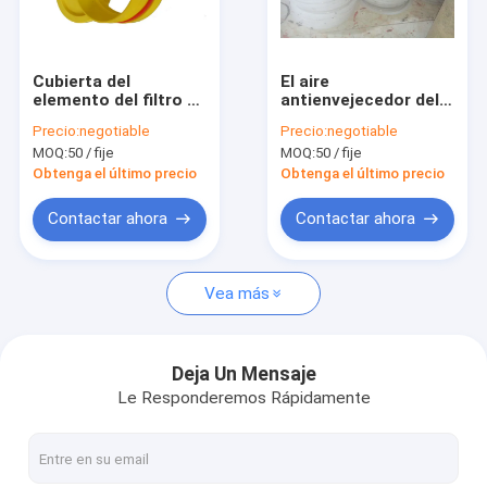
Viaje de la fábrica
Control de calidad
Cubierta del
El aire
elemento del filtro de
antienvejecedor del
Éntrenos en contacto con
aire del OEM con el
molde de la cubierta
Precio:
negotiable
Precio:
negotiable
molde plástico
del elemento
MOQ:
50 / fije
MOQ:
50 / fije
filtrante del polvo del
Pida una cita
poliuretano filtro
Obtenga el último precio
Obtenga el último precio
material
Contactar ahora
Contactar ahora
El aire filtro material
Vea más
Pegamento del filtro de aire
Malla del filtro de aire
Deja Un Mensaje
Le Responderemos Rápidamente
elemento del filtro de aire
Elemento filtrante del acero inoxidable