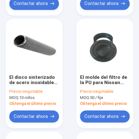
Contactar ahora
Contactar ahora
El disco sinterizado
El molde del filtro de
de acero inoxidable
la PU para Nissan
del filtro aire fino de
Heavy Duty Vehicles
Precio:
negotiable
Precio:
negotiable
la filtración de 10
Air filtra el material
MOQ:
10 rollos
MOQ:
50 / fije
micrones filtro
material
Obtenga el último precio
Obtenga el último precio
Contactar ahora
Contactar ahora