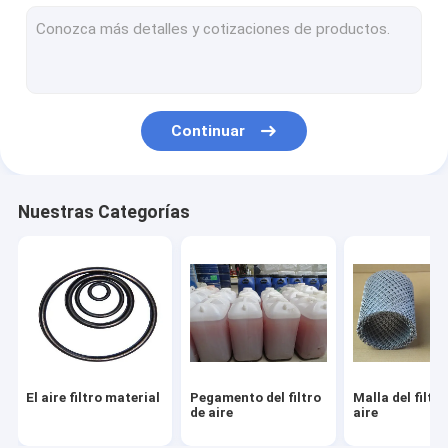
Filtro de la fibra del metal
Filtro de aire del coche que hace la máquina
Filtro de aceite que hace la máquina
Continuar
Filtro de HEPA que hace la máquina
Máquina de la fabricación del filtro de aire
Nuestras Categorías
Malla decorativa del metal
Alambre plegable Mesh Cage
El aire filtro material
Pegamento del filtro
Malla del filtro
de aire
aire