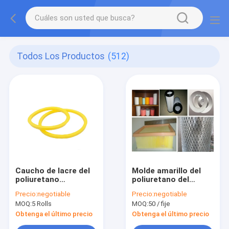
Todos Los Productos
(512)
Caucho de lacre del
Molde amarillo del
poliuretano
poliuretano del
10mm*10m m Ring
polipropileno para el
Precio:
negotiable
Precio:
negotiable
Air Filters Material
elemento del filtro de
MOQ:
5 Rolls
MOQ:
50 / fije
aire
Obtenga el último precio
Obtenga el último precio